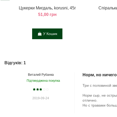
Цукерки Мигдаль, korusni, 45г
Спіральки
51,00 грн
У Кошик
Відгуків: 1
Норм, но ничего
Виталий Рубанка
Підтверджена покупка
Три с половиной зв
Норм сыр, не остры
2019-09-24
отлично.
Но с травами боль