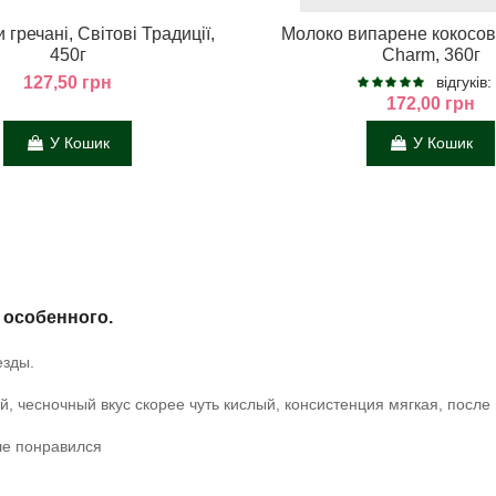
 гречані, Світові Традиції,
Молоко випарене кокосове
450г
Charm, 360г
127,50 грн
відгуків:
172,00 грн
У Кошик
У Кошик
 особенного.
езды.
й, чесночный вкус скорее чуть кислый, консистенция мягкая, посл
ше понравился