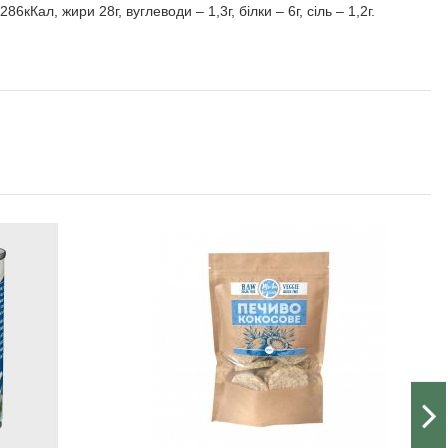
кКал, жири 28г, вуглеводи – 1,3г, білки – 6г, сіль – 1,2г.