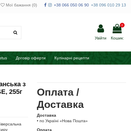
Мої бажання (
0
)
+38 066 050 06 90
+38 096 010 29 13
0
Увійти
Кошик:
etus
Договір оферти
Кулінарні рецепти
анська з
Оплата /
E, 255г
Доставка
Доставка
• по Україні «Нова Пошта»
ніверсальна
сиру
Оплата