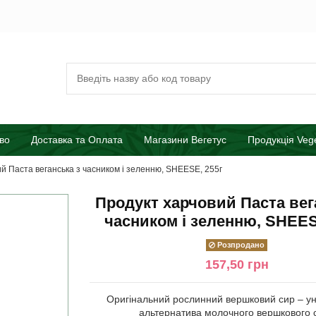
во
Доставка та Оплата
Магазини Вегетус
Продукція Veg
й Паста веганська з часником і зеленню, SHEESE, 255г
Продукт харчовий Паста вег
часником і зеленню, SHEES
Розпродано
157,50 грн
Оригінальний рослинний вершковий сир – у
альтернатива молочного вершкового 