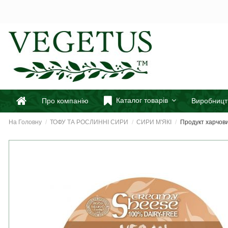
Каталог товарів
Про компанію
Виробницт
На Головну
ТОФУ ТА РОСЛИННІ СИРИ
СИРИ М'ЯКІ
Продукт харчови